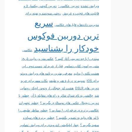
ویرایش نشده
دوربین عکاسی :
دوربین گوشی پیکسل 3 و
قابلیت های عجیب و غریبش
روشی سودمند و بهینه برای
سریع
مدیریت داده‌ها و فایل‌های عکاسی
ترین دوربین فوکوس
خودکار را بشناسید
عکاسی
مبتدی را با چه دوربینی آغاز کنیم ؟
عکس‌متن و روایت تاریخ:
متنی پیرامون کتاب دسامبر
قبل از خرید لنز دست دوم ، این
هشت نکته را بدانید
معرفی بهترین برنامه های ویرایش ویدئو
برای IOS
نه‌ونیم تز دربارۀ هنر و طبقه
نکات مهم برای خرید
دوربین های DSLR
هشت لنز جنجالی از ونوس اپتیکز رونمایی
شد
چالشی به نام شوک شاتر و راه های مقابله با آن
چطور با
دوربین دیجیتال عکس های نوستالژی بگیریم ؟
چطور تجهیزات
عکاسی پرتره ی حرفه ای را بسازیم ؟
چطور مناظر طبیعی را
با لنز های واید به تصویر بکشیم ؟
چطور پرتره های سیاه و
سفید بگیریم ؟
چهار اپلیکیشن اندرویدی برای ویرایش تصاویر