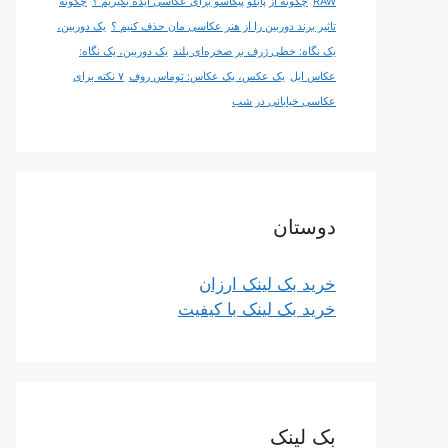
RAW
چگونه از پابلو پیکاسو برای عکاسی ایده بگیریم ؟
چگونه
تاثیر برند دوربین را از هنر عکاسی مان حذف کنیم ؟
یک دوربین،
یک نگاه: خطی ژرف بر صخره‌ای بلند
یک دوربین، یک نگاه:
عکاس ایل
یک عکس، یک عکاس: توماس روف
۷ نکته برای
عکاسی خیابانی در شب
دوستان
خرید بک لینک ارزان
خرید بک لینک با کیفیت
بک لینک