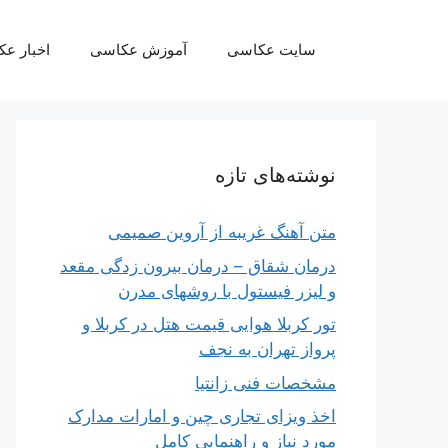
رش
ه
سایت عکاسی
آموزش عکاسی
اخبار ع
حتوا
نوشته‌های تازه
متن آهنگ غریبه از آروین صمیمی
درمان شقاق – درمان بیرون زدگی مقعد
و لیزر فیستول با روشهای مدرن
تور کربلا هوایی قیمت هتل در کربلا و
پرواز تهران به نجف
مشخصات فنی زانتیا
اخذ ویزای تجاری چین و امارات مدارک
مورد نیاز و راهنمایی کامل