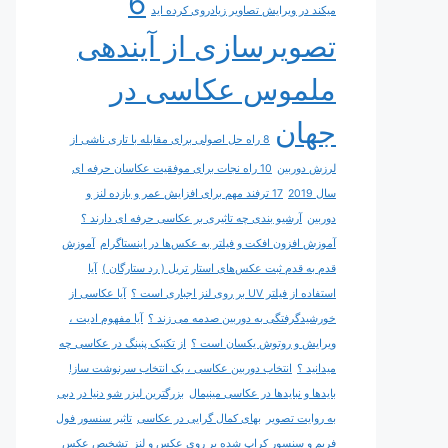
6
میکند در ویرایش تصاویر زیادروی کرده اید
تصویرسازی از آینده‎ی
ملموس عکاسی در
جهان
8 راه حل اصولی برای مقابله با تاری ناشی از
لرزش دوربین
10 راه نجات برای موفقیت عکاسان حرفه ای
سال 2019
17 ترفند مهم برای افزایش عمر و بازده لنز و
دوربین
آرشیو بندی چه تاثیری بر عکاسی حرفه ای دارند ؟
آموزش افزون افکت و فیلتر به عکس‌ها در اینستاگرام
آموزش
قدم به قدم ثبت عکس‌های استار تریل ( رد ستارگان )
آیا
استفاده از فیلتر UV بر روی لنز اجباری است ؟
آیا عکاسی از
خورشیدگرفتگی به دوربین صدمه می زند ؟
آیا مفهوم ادیت ،
ویرایش و روتوش یکسان است ؟
از تکنیک پنینگ در عکاسی چه
میدانید ؟
انتخاب دوربین عکاسی ، یک انتخاب سرنوشت ساز!
بایدها و نبایدها در عکاسی مینیمال
بزرگترین لیزر شو دنیا در دبی
به روایت تصویر
بهای کمال گرایی در عکاسی
تاثیر سنسور فول
فریم و سنسور کراپ شده بر روی عکس و لنز
تشخیص عکس