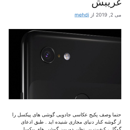
غریبش
می 2, 2019
از
mehdi
حتما وصف پکیج عکاسی جادویی گوشی های پیکسل را
از گوشه کنار دنیای مجازی شنیده اید . طبق ادعای
گوگل ، کیفیت بی نظیر دوربین گوشی های پیکسل