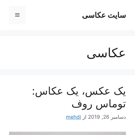
رش
ه
سایت عکاسی
فهرست
حتوا
عکاسی
یک عکس، یک عکاس:
توماس روف
دسامبر 26, 2019
از
mehdi