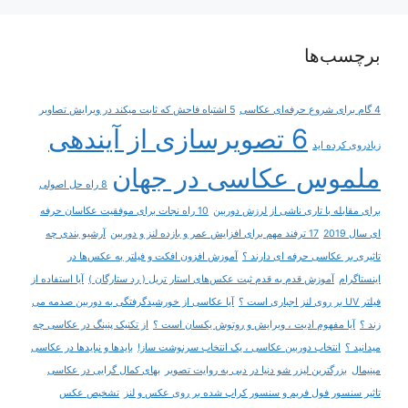
برچسب‌ها
4 گام برای شروع حرفه‌ای عکاسی
5 اشتباه فاحش که ثابت میکند در ویرایش تصاویر
6 تصویرسازی از آینده‎ی
زیادروی کرده اید
ملموس عکاسی در جهان
8 راه حل اصولی
برای مقابله با تاری ناشی از لرزش دوربین
10 راه نجات برای موفقیت عکاسان حرفه
ای سال 2019
17 ترفند مهم برای افزایش عمر و بازده لنز و دوربین
آرشیو بندی چه
تاثیری بر عکاسی حرفه ای دارند ؟
آموزش افزون افکت و فیلتر به عکس‌ها در
اینستاگرام
آموزش قدم به قدم ثبت عکس‌های استار تریل ( رد ستارگان )
آیا استفاده از
فیلتر UV بر روی لنز اجباری است ؟
آیا عکاسی از خورشیدگرفتگی به دوربین صدمه می
زند ؟
آیا مفهوم ادیت ، ویرایش و روتوش یکسان است ؟
از تکنیک پنینگ در عکاسی چه
میدانید ؟
انتخاب دوربین عکاسی ، یک انتخاب سرنوشت ساز!
بایدها و نبایدها در عکاسی
مینیمال
بزرگترین لیزر شو دنیا در دبی به روایت تصویر
بهای کمال گرایی در عکاسی
تاثیر سنسور فول فریم و سنسور کراپ شده بر روی عکس و لنز
تشخیص عکس