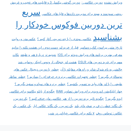
ویرایش نشده
دوربین عکاسی :
دوربین گوشی پیکسل 3 و قابلیت های عجیب و غریبش
سریع
روشی سودمند و بهینه برای مدیریت داده‌ها و فایل‌های عکاسی
ترین دوربین فوکوس خودکار را
بشناسید
عکاسی مبتدی را با چه دوربینی آغاز کنیم ؟
عکس‌متن و روایت
تاریخ: متنی پیرامون کتاب دسامبر
قبل از خرید لنز دست دوم ، این هشت نکته را بدانید
معرفی بهترین برنامه های ویرایش ویدئو برای IOS
نه‌ونیم تز دربارۀ هنر و طبقه
نکات
مهم برای خرید دوربین های DSLR
هشت لنز جنجالی از ونوس اپتیکز رونمایی شد
چالشی به نام شوک شاتر و راه های مقابله با آن
چطور با دوربین دیجیتال عکس های
نوستالژی بگیریم ؟
چطور تجهیزات عکاسی پرتره ی حرفه ای را بسازیم ؟
چطور مناظر
طبیعی را با لنز های واید به تصویر بکشیم ؟
چطور پرتره های سیاه و سفید بگیریم ؟
چهار اپلیکیشن اندرویدی برای ویرایش تصاویر RAW
چگونه از پابلو پیکاسو برای عکاسی
ایده بگیریم ؟
چگونه تاثیر برند دوربین را از هنر عکاسی مان حذف کنیم ؟
یک دوربین،
یک نگاه: خطی ژرف بر صخره‌ای بلند
یک دوربین، یک نگاه: عکاس ایل
یک عکس، یک
عکاس: توماس روف
۷ نکته برای عکاسی خیابانی در شب