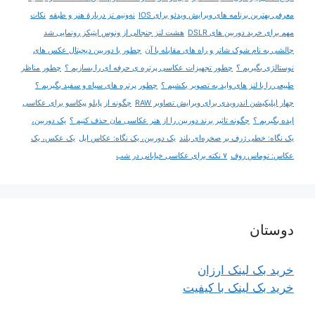
معرفی بهترین برنامه های ویرایش ویدئو برای IOS
نه‌ونیم تز دربارۀ هنر و طبقه
نکات
مهم برای خرید دوربین های DSLR
هشت لنز جنجالی از ونوس اپتیکز رونمایی شد
چالشی به نام شوک شاتر و راه های مقابله با آن
چطور با دوربین دیجیتال عکس های
نوستالژی بگیریم ؟
چطور تجهیزات عکاسی پرتره ی حرفه ای را بسازیم ؟
چطور مناظر
طبیعی را با لنز های واید به تصویر بکشیم ؟
چطور پرتره های سیاه و سفید بگیریم ؟
چهار اپلیکیشن اندرویدی برای ویرایش تصاویر RAW
چگونه از پابلو پیکاسو برای عکاسی
ایده بگیریم ؟
چگونه تاثیر برند دوربین را از هنر عکاسی مان حذف کنیم ؟
یک دوربین،
یک نگاه: خطی ژرف بر صخره‌ای بلند
یک دوربین، یک نگاه: عکاس ایل
یک عکس، یک
عکاس: توماس روف
۷ نکته برای عکاسی خیابانی در شب
دوستان
خرید بک لینک ارزان
خرید بک لینک با کیفیت