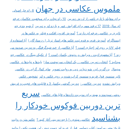
ملموس عکاسی در جهان
8 راه حل اصولی
برای مقابله با تاری ناشی از لرزش دوربین
10 راه نجات برای موفقیت عکاسان حرفه
ای سال 2019
17 ترفند مهم برای افزایش عمر و بازده لنز و دوربین
آرشیو بندی چه
تاثیری بر عکاسی حرفه ای دارند ؟
آموزش افزون افکت و فیلتر به عکس‌ها در
اینستاگرام
آموزش قدم به قدم ثبت عکس‌های استار تریل ( رد ستارگان )
آیا استفاده از
فیلتر UV بر روی لنز اجباری است ؟
آیا عکاسی از خورشیدگرفتگی به دوربین صدمه می
زند ؟
آیا مفهوم ادیت ، ویرایش و روتوش یکسان است ؟
از تکنیک پنینگ در عکاسی چه
میدانید ؟
انتخاب دوربین عکاسی ، یک انتخاب سرنوشت ساز!
بایدها و نبایدها در عکاسی
مینیمال
بزرگترین لیزر شو دنیا در دبی به روایت تصویر
بهای کمال گرایی در عکاسی
تاثیر سنسور فول فریم و سنسور کراپ شده بر روی عکس و لنز
تشخیص عکس
ویرایش نشده
دوربین عکاسی :
دوربین گوشی پیکسل 3 و قابلیت های عجیب و غریبش
سریع
روشی سودمند و بهینه برای مدیریت داده‌ها و فایل‌های عکاسی
ترین دوربین فوکوس خودکار را
بشناسید
عکاسی مبتدی را با چه دوربینی آغاز کنیم ؟
عکس‌متن و روایت
تاریخ: متنی پیرامون کتاب دسامبر
قبل از خرید لنز دست دوم ، این هشت نکته را بدانید