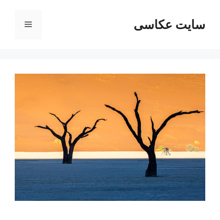
رش
ه
سایت عکاسی
فهرست
حتوا