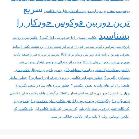
سریع
روشی سودمند و بهینه برای مدیریت داده‌ها و فایل‌های عکاسی
ترین دوربین فوکوس خودکار را
بشناسید
عکاسی مبتدی را با چه دوربینی آغاز کنیم ؟
عکس‌متن و روایت
تاریخ: متنی پیرامون کتاب دسامبر
قبل از خرید لنز دست دوم ، این هشت نکته را بدانید
معرفی بهترین برنامه های ویرایش ویدئو برای IOS
نه‌ونیم تز دربارۀ هنر و طبقه
نکات
مهم برای خرید دوربین های DSLR
هشت لنز جنجالی از ونوس اپتیکز رونمایی شد
چالشی به نام شوک شاتر و راه های مقابله با آن
چطور با دوربین دیجیتال عکس های
نوستالژی بگیریم ؟
چطور تجهیزات عکاسی پرتره ی حرفه ای را بسازیم ؟
چطور مناظر
طبیعی را با لنز های واید به تصویر بکشیم ؟
چطور پرتره های سیاه و سفید بگیریم ؟
چهار اپلیکیشن اندرویدی برای ویرایش تصاویر RAW
چگونه از پابلو پیکاسو برای عکاسی
ایده بگیریم ؟
چگونه تاثیر برند دوربین را از هنر عکاسی مان حذف کنیم ؟
یک دوربین،
یک نگاه: خطی ژرف بر صخره‌ای بلند
یک دوربین، یک نگاه: عکاس ایل
یک عکس، یک
عکاس: توماس روف
۷ نکته برای عکاسی خیابانی در شب