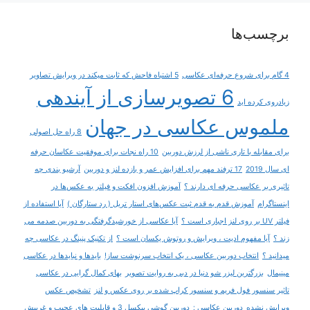
برچسب‌ها
4 گام برای شروع حرفه‌ای عکاسی
5 اشتباه فاحش که ثابت میکند در ویرایش تصاویر
6 تصویرسازی از آینده‎ی
زیادروی کرده اید
ملموس عکاسی در جهان
8 راه حل اصولی
برای مقابله با تاری ناشی از لرزش دوربین
10 راه نجات برای موفقیت عکاسان حرفه
ای سال 2019
17 ترفند مهم برای افزایش عمر و بازده لنز و دوربین
آرشیو بندی چه
تاثیری بر عکاسی حرفه ای دارند ؟
آموزش افزون افکت و فیلتر به عکس‌ها در
اینستاگرام
آموزش قدم به قدم ثبت عکس‌های استار تریل ( رد ستارگان )
آیا استفاده از
فیلتر UV بر روی لنز اجباری است ؟
آیا عکاسی از خورشیدگرفتگی به دوربین صدمه می
زند ؟
آیا مفهوم ادیت ، ویرایش و روتوش یکسان است ؟
از تکنیک پنینگ در عکاسی چه
میدانید ؟
انتخاب دوربین عکاسی ، یک انتخاب سرنوشت ساز!
بایدها و نبایدها در عکاسی
مینیمال
بزرگترین لیزر شو دنیا در دبی به روایت تصویر
بهای کمال گرایی در عکاسی
تاثیر سنسور فول فریم و سنسور کراپ شده بر روی عکس و لنز
تشخیص عکس
ویرایش نشده
دوربین عکاسی :
دوربین گوشی پیکسل 3 و قابلیت های عجیب و غریبش